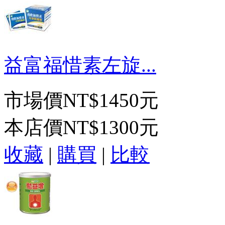
益富福惜素左旋...
市場價
NT$1450元
本店價
NT$1300元
收藏
|
購買
|
比較