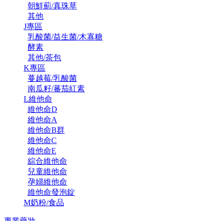
朝鮮薊/真珠草
其他
J專區
乳酸菌/益生菌/木寡糖
酵素
其他/茶包
K專區
蔓越莓/乳酸菌
南瓜籽/蕃茄紅素
L維他命
維他命D
維他命A
維他命B群
維他命C
維他命E
綜合維他命
兒童維他命
孕婦維他命
維他命發泡錠
M奶粉/食品
專業藥妝