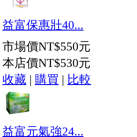
益富保惠壯40...
市場價
NT$550元
本店價
NT$530元
收藏
|
購買
|
比較
益富元氣強24...