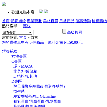
歡迎光臨本店
首頁
營養補給
專業藥妝
美材百貨
日常用品
優惠活動
檢視購物
熱門搜尋 ：
藥妝
高級搜尋
當前位置:
首頁
益富
>
您的購物車中有 0 件商品，總計金額 NT$0.00元。
營養補給
女性專區
C專區
瑪卡MACA
韭菜籽/袋鼠精
L-精胺酸/其他
D專區
酵母葡聚多醣體(β-葡聚多醣體)
益生菌
左旋麩醯胺酸L-Glutamine
初乳蛋白/乳鐵蛋白/乳漿蛋白
藍綠藻/螺旋藻/褐藻