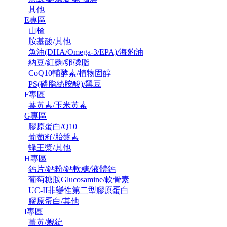
其他
E專區
山楂
胺基酸/其他
魚油(DHA/Omega-3/EPA)/海豹油
納豆/紅麴/卵磷脂
CoQ10輔酵素/植物固醇
PS(磷脂絲胺酸)/黑豆
F專區
葉黃素/玉米黃素
G專區
膠原蛋白/Q10
葡萄籽/胎盤素
蜂王漿/其他
H專區
鈣片/鈣粉/鈣軟糖/液體鈣
葡萄糖胺Glucosamine/軟骨素
UC-II非變性第二型膠原蛋白
膠原蛋白/其他
I專區
薑黃/蜆錠