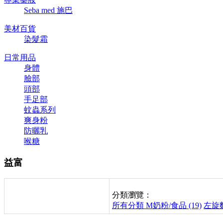
Seba med 施巴
美材百貨
染髮霜
日常用品
身體
臉部
頭部
手足部
蚊蟲系列
爽身粉
防曬乳
喉糖
益富
分類瀏覽：
所有分類
M奶粉/食品 (19)
左旋麩醯