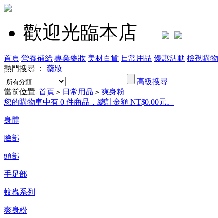
歡迎光臨本店
首頁
營養補給
專業藥妝
美材百貨
日常用品
優惠活動
檢視購物
熱門搜尋 ：
藥妝
高級搜尋
當前位置:
首頁
日常用品
爽身粉
>
>
您的購物車中有 0 件商品，總計金額 NT$0.00元。
身體
臉部
頭部
手足部
蚊蟲系列
爽身粉