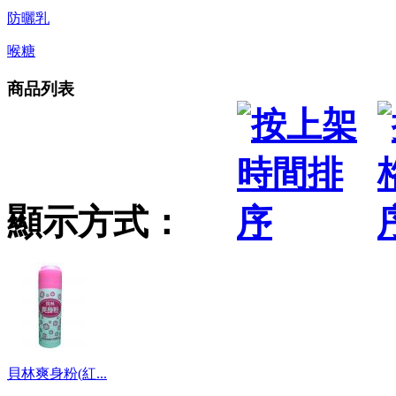
防曬乳
喉糖
商品列表
顯示方式：
貝林爽身粉(紅...