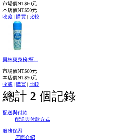
市場價
NT$60元
本店價
NT$50元
收藏
|
購買
|
比較
貝林爽身粉(藍...
市場價
NT$60元
本店價
NT$50元
收藏
|
購買
|
比較
總計
2
個記錄
配送與付款
配送與付款方式
服務保證
店面介紹