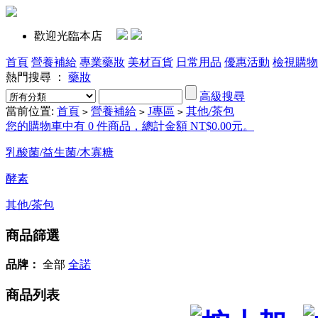
歡迎光臨本店
首頁
營養補給
專業藥妝
美材百貨
日常用品
優惠活動
檢視購物
熱門搜尋 ：
藥妝
高級搜尋
當前位置:
首頁
營養補給
J專區
其他/茶包
>
>
>
您的購物車中有 0 件商品，總計金額 NT$0.00元。
乳酸菌/益生菌/木寡糖
酵素
其他/茶包
商品篩選
品牌：
全部
全諾
商品列表