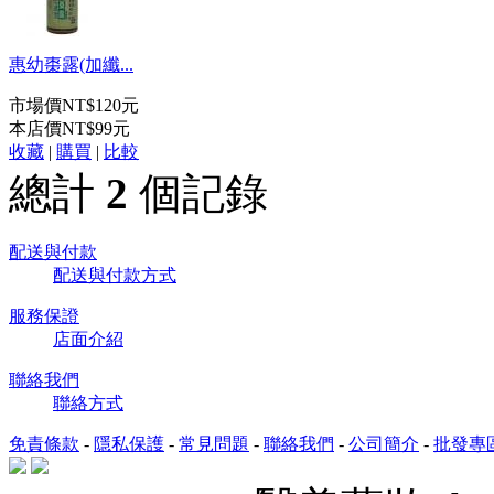
惠幼棗露(加纖...
市場價
NT$120元
本店價
NT$99元
收藏
|
購買
|
比較
總計
2
個記錄
配送與付款
配送與付款方式
服務保證
店面介紹
聯絡我們
聯絡方式
免責條款
-
隱私保護
-
常見問題
-
聯絡我們
-
公司簡介
-
批發專