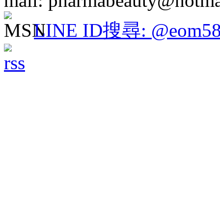
mail: pharmabeauty@hotma
LINE ID搜尋: @eom58