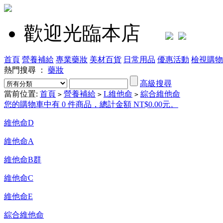
歡迎光臨本店
首頁
營養補給
專業藥妝
美材百貨
日常用品
優惠活動
檢視購物
熱門搜尋 ：
藥妝
高級搜尋
當前位置:
首頁
營養補給
L維他命
綜合維他命
>
>
>
您的購物車中有 0 件商品，總計金額 NT$0.00元。
維他命D
維他命A
維他命B群
維他命C
維他命E
綜合維他命