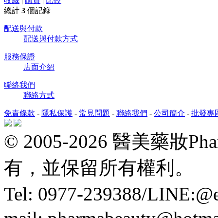
收藏
|
購買
|
比較
總計
3
個記錄
配送與付款
配送與付款方式
服務保證
店面介紹
聯絡我們
聯絡方式
免責條款
-
隱私保護
-
常見問題
-
聯絡我們
-
公司簡介
-
批發專
© 2005-2026 醫美藥妝P
有，並保留所有權利。
Tel: 0977-239388/LINE: