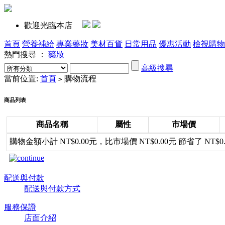
歡迎光臨本店
首頁
營養補給
專業藥妝
美材百貨
日常用品
優惠活動
檢視購物
熱門搜尋 ：
藥妝
高級搜尋
當前位置:
首頁
購物流程
>
商品列表
商品名稱
屬性
市場價
購物金額小計 NT$0.00元，比市場價 NT$0.00元 節省了 NT$0.0
配送與付款
配送與付款方式
服務保證
店面介紹