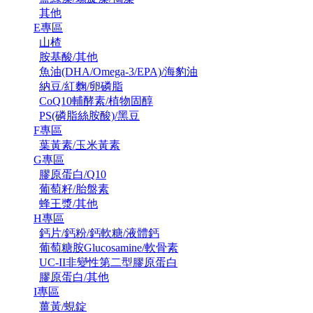
其他
E專區
山楂
胺基酸/其他
魚油(DHA/Omega-3/EPA)/海豹油
納豆/紅麴/卵磷脂
CoQ10輔酵素/植物固醇
PS(磷脂絲胺酸)/黑豆
F專區
葉黃素/玉米黃素
G專區
膠原蛋白/Q10
葡萄籽/胎盤素
蜂王漿/其他
H專區
鈣片/鈣粉/鈣軟糖/液體鈣
葡萄糖胺Glucosamine/軟骨素
UC-II非變性第二型膠原蛋白
膠原蛋白/其他
I專區
薑黃/蜆錠