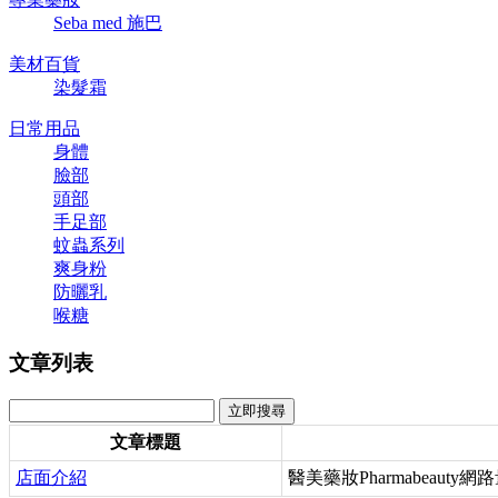
Seba med 施巴
美材百貨
染髮霜
日常用品
身體
臉部
頭部
手足部
蚊蟲系列
爽身粉
防曬乳
喉糖
文章列表
文章標題
店面介紹
醫美藥妝Pharmabeauty