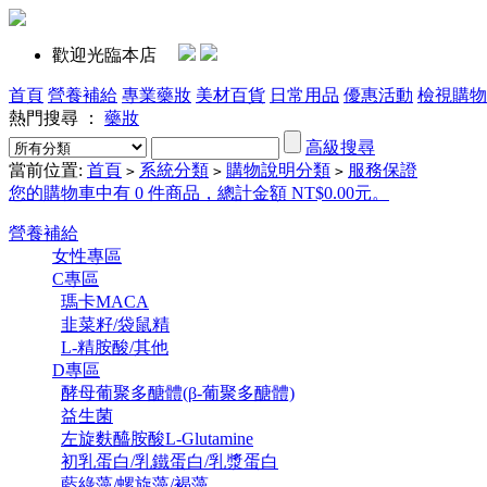
歡迎光臨本店
首頁
營養補給
專業藥妝
美材百貨
日常用品
優惠活動
檢視購物
熱門搜尋 ：
藥妝
高級搜尋
當前位置:
首頁
系統分類
購物說明分類
服務保證
>
>
>
您的購物車中有 0 件商品，總計金額 NT$0.00元。
營養補給
女性專區
C專區
瑪卡MACA
韭菜籽/袋鼠精
L-精胺酸/其他
D專區
酵母葡聚多醣體(β-葡聚多醣體)
益生菌
左旋麩醯胺酸L-Glutamine
初乳蛋白/乳鐵蛋白/乳漿蛋白
藍綠藻/螺旋藻/褐藻