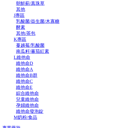
朝鮮薊/真珠草
其他
J專區
乳酸菌/益生菌/木寡糖
酵素
其他/茶包
K專區
蔓越莓/乳酸菌
南瓜籽/蕃茄紅素
L維他命
維他命D
維他命A
維他命B群
維他命C
維他命E
綜合維他命
兒童維他命
孕婦維他命
維他命發泡錠
M奶粉/食品
專業藥妝