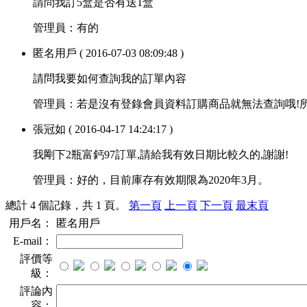
請問我訂5盒是否有送1盒
管理員：
有的
匿名用戶
( 2016-07-03 08:09:48 )
請問我要如何查詢我的訂單內容
管理員：
若是沒有登錄會員資料訂購商品就無法查詢哦!所
張冠如
( 2016-04-17 14:24:17 )
我剛下2瓶富鈣97訂單,請給我有效日期比較久的,謝謝!
管理員：
好的，目前庫存有效期限為2020年3月。
總計 4 個記錄，共 1 頁。
第一頁
上一頁
下一頁
最末頁
用戶名：
匿名用戶
E-mail：
評價等
級：
評論內
容：