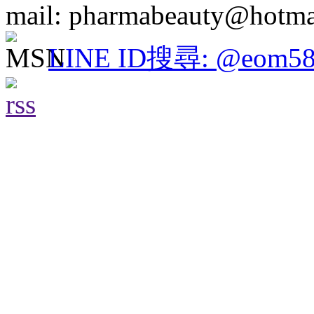
mail: pharmabeauty@hotma
LINE ID搜尋: @eom58