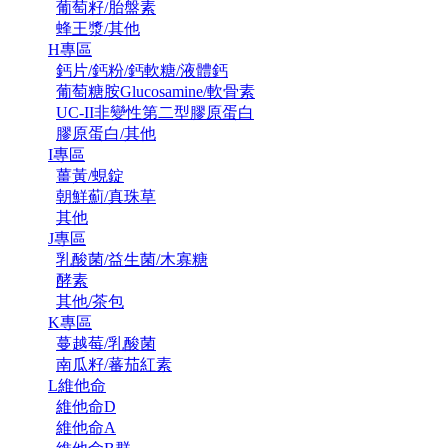
葡萄籽/胎盤素
蜂王漿/其他
H專區
鈣片/鈣粉/鈣軟糖/液體鈣
葡萄糖胺Glucosamine/軟骨素
UC-II非變性第二型膠原蛋白
膠原蛋白/其他
I專區
薑黃/蜆錠
朝鮮薊/真珠草
其他
J專區
乳酸菌/益生菌/木寡糖
酵素
其他/茶包
K專區
蔓越莓/乳酸菌
南瓜籽/蕃茄紅素
L維他命
維他命D
維他命A