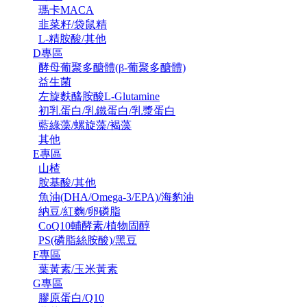
瑪卡MACA
韭菜籽/袋鼠精
L-精胺酸/其他
D專區
酵母葡聚多醣體(β-葡聚多醣體)
益生菌
左旋麩醯胺酸L-Glutamine
初乳蛋白/乳鐵蛋白/乳漿蛋白
藍綠藻/螺旋藻/褐藻
其他
E專區
山楂
胺基酸/其他
魚油(DHA/Omega-3/EPA)/海豹油
納豆/紅麴/卵磷脂
CoQ10輔酵素/植物固醇
PS(磷脂絲胺酸)/黑豆
F專區
葉黃素/玉米黃素
G專區
膠原蛋白/Q10