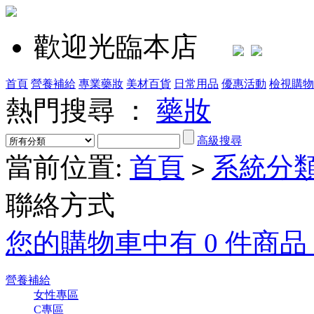
歡迎光臨本店
首頁
營養補給
專業藥妝
美材百貨
日常用品
優惠活動
檢視購物
熱門搜尋 ：
藥妝
高級搜尋
當前位置:
首頁
系統分
>
聯絡方式
您的購物車中有 0 件商品，
營養補給
女性專區
C專區