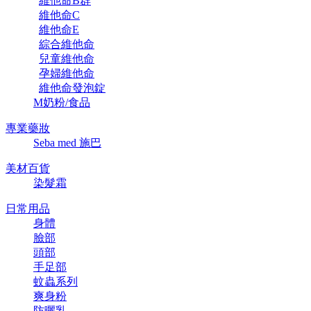
維他命B群
維他命C
維他命E
綜合維他命
兒童維他命
孕婦維他命
維他命發泡錠
M奶粉/食品
專業藥妝
Seba med 施巴
美材百貨
染髮霜
日常用品
身體
臉部
頭部
手足部
蚊蟲系列
爽身粉
防曬乳