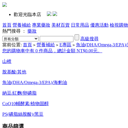
歡迎光臨本店
首頁
營養補給
專業藥妝
美材百貨
日常用品
優惠活動
檢視購物
熱門搜尋 ：
藥妝
高級搜尋
當前位置:
首頁
營養補給
E專區
魚油(DHA/Omega-3/EPA
>
>
>
您的購物車中有 0 件商品，總計金額 NT$0.00元。
山楂
胺基酸/其他
魚油(DHA/Omega-3/EPA)/海豹油
納豆/紅麴/卵磷脂
CoQ10輔酵素/植物固醇
PS(磷脂絲胺酸)/黑豆
商品篩選