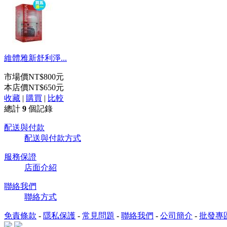
維體雅新舒利淨...
市場價
NT$800元
本店價
NT$650元
收藏
|
購買
|
比較
總計
9
個記錄
配送與付款
配送與付款方式
服務保證
店面介紹
聯絡我們
聯絡方式
免責條款
-
隱私保護
-
常見問題
-
聯絡我們
-
公司簡介
-
批發專