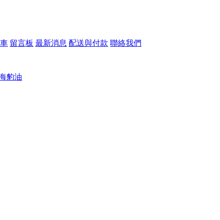
車
留言板
最新消息
配送與付款
聯絡我們
)/海豹油