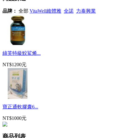
品牌：
全部
VitaWell維體雅
全諾
力泰興業
綠芙特級鮫鯊烯...
NT$1200元
寶正通軟膠囊6...
NT$1000元
商品列表