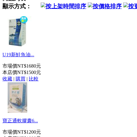
顯示方式：
U19新鮭魚油...
市場價
NT$1680元
本店價
NT$1500元
收藏
|
購買
|
比較
寶正通軟膠囊6...
市場價
NT$1200元