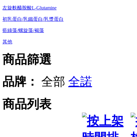
左旋麩醯胺酸L-Glutamine
初乳蛋白/乳鐵蛋白/乳漿蛋白
藍綠藻/螺旋藻/褐藻
其他
商品篩選
品牌：
全部
全諾
商品列表