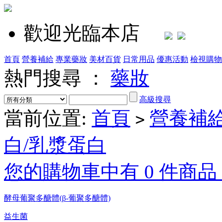
歡迎光臨本店
首頁
營養補給
專業藥妝
美材百貨
日常用品
優惠活動
檢視購物
熱門搜尋 ：
藥妝
高級搜尋
當前位置:
首頁
營養補
>
白/乳漿蛋白
您的購物車中有 0 件商品，
酵母葡聚多醣體(β-葡聚多醣體)
益生菌