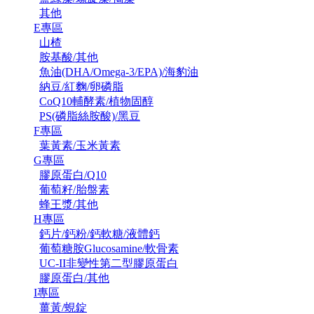
其他
E專區
山楂
胺基酸/其他
魚油(DHA/Omega-3/EPA)/海豹油
納豆/紅麴/卵磷脂
CoQ10輔酵素/植物固醇
PS(磷脂絲胺酸)/黑豆
F專區
葉黃素/玉米黃素
G專區
膠原蛋白/Q10
葡萄籽/胎盤素
蜂王漿/其他
H專區
鈣片/鈣粉/鈣軟糖/液體鈣
葡萄糖胺Glucosamine/軟骨素
UC-II非變性第二型膠原蛋白
膠原蛋白/其他
I專區
薑黃/蜆錠