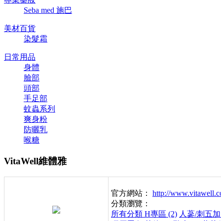
Seba med 施巴
美材百貨
染髮霜
日常用品
身體
臉部
頭部
手足部
蚊蟲系列
爽身粉
防曬乳
喉糖
VitaWell維體雅
官方網站：
http://www.vitawell.
分類瀏覽：
所有分類
H專區 (2)
人蔘/刺五加 (