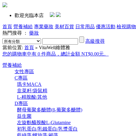
歡迎光臨本店
首頁
營養補給
專業藥妝
美材百貨
日常用品
優惠活動
檢視購物
熱門搜尋 ：
藥妝
高級搜尋
當前位置:
首頁
VitaWell維體雅
>
您的購物車中有 0 件商品，總計金額 NT$0.00元。
營養補給
女性專區
C專區
瑪卡MACA
韭菜籽/袋鼠精
L-精胺酸/其他
D專區
酵母葡聚多醣體(β-葡聚多醣體)
益生菌
左旋麩醯胺酸L-Glutamine
初乳蛋白/乳鐵蛋白/乳漿蛋白
藍綠藻/螺旋藻/褐藻