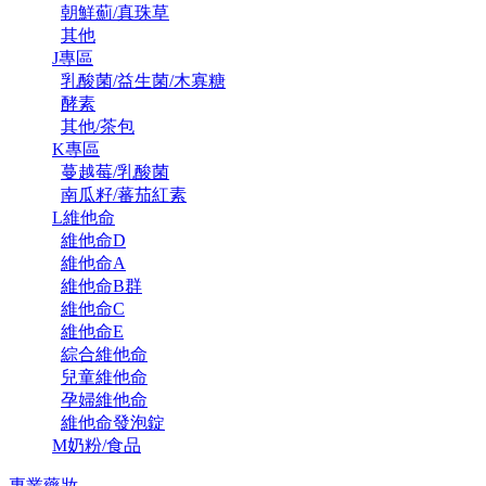
朝鮮薊/真珠草
其他
J專區
乳酸菌/益生菌/木寡糖
酵素
其他/茶包
K專區
蔓越莓/乳酸菌
南瓜籽/蕃茄紅素
L維他命
維他命D
維他命A
維他命B群
維他命C
維他命E
綜合維他命
兒童維他命
孕婦維他命
維他命發泡錠
M奶粉/食品
專業藥妝