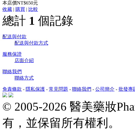
本店價
NT$650元
收藏
|
購買
|
比較
總計
1
個記錄
配送與付款
配送與付款方式
服務保證
店面介紹
聯絡我們
聯絡方式
免責條款
-
隱私保護
-
常見問題
-
聯絡我們
-
公司簡介
-
批發專
© 2005-2026 醫美藥妝P
有，並保留所有權利。