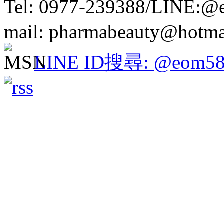
Tel: 0977-239388/LINE:
mail: pharmabeauty@hotma
LINE ID搜尋: @eom58