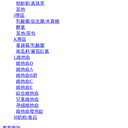
朝鮮薊/真珠草
其他
J專區
乳酸菌/益生菌/木寡糖
酵素
其他/茶包
K專區
蔓越莓/乳酸菌
南瓜籽/蕃茄紅素
L維他命
維他命D
維他命A
維他命B群
維他命C
維他命E
綜合維他命
兒童維他命
孕婦維他命
維他命發泡錠
M奶粉/食品
專業藥妝