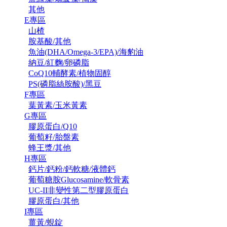
其他
E專區
山楂
胺基酸/其他
魚油(DHA/Omega-3/EPA)/海豹油
納豆/紅麴/卵磷脂
CoQ10輔酵素/植物固醇
PS(磷脂絲胺酸)/黑豆
F專區
葉黃素/玉米黃素
G專區
膠原蛋白/Q10
葡萄籽/胎盤素
蜂王漿/其他
H專區
鈣片/鈣粉/鈣軟糖/液體鈣
葡萄糖胺Glucosamine/軟骨素
UC-II非變性第二型膠原蛋白
膠原蛋白/其他
I專區
薑黃/蜆錠