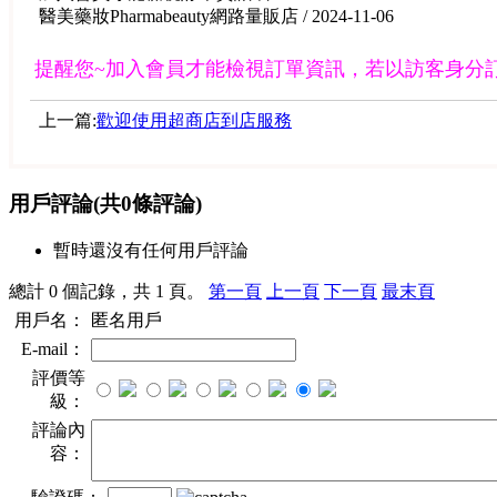
醫美藥妝Pharmabeauty網路量販店 / 2024-11-06
提醒您~加入會員才能檢視訂單資訊，若以訪客身分
上一篇:
歡迎使用超商店到店服務
用戶評論
(共
0
條評論)
暫時還沒有任何用戶評論
總計 0 個記錄，共 1 頁。
第一頁
上一頁
下一頁
最末頁
用戶名：
匿名用戶
E-mail：
評價等
級：
評論內
容：