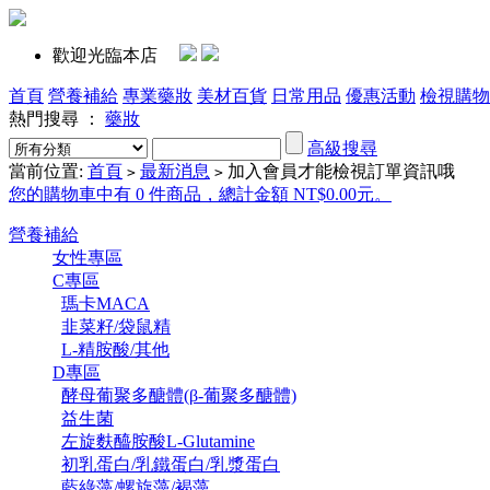
歡迎光臨本店
首頁
營養補給
專業藥妝
美材百貨
日常用品
優惠活動
檢視購物
熱門搜尋 ：
藥妝
高級搜尋
當前位置:
首頁
最新消息
加入會員才能檢視訂單資訊哦
>
>
您的購物車中有 0 件商品，總計金額 NT$0.00元。
營養補給
女性專區
C專區
瑪卡MACA
韭菜籽/袋鼠精
L-精胺酸/其他
D專區
酵母葡聚多醣體(β-葡聚多醣體)
益生菌
左旋麩醯胺酸L-Glutamine
初乳蛋白/乳鐵蛋白/乳漿蛋白
藍綠藻/螺旋藻/褐藻