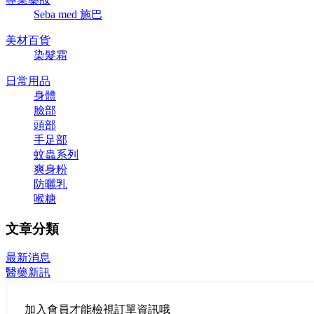
Seba med 施巴
美材百貨
染髮霜
日常用品
身體
臉部
頭部
手足部
蚊蟲系列
爽身粉
防曬乳
喉糖
文章分類
最新消息
醫藥新訊
加入會員才能檢視訂單資訊哦