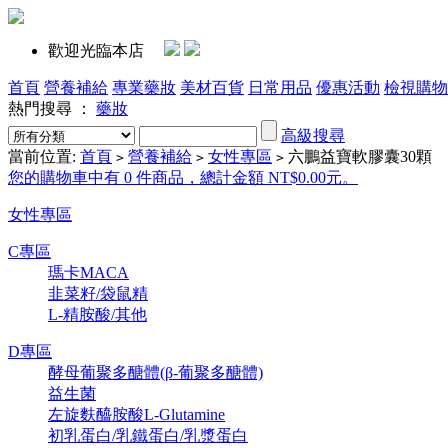
歡迎光臨本店
首頁
營養補給
專業藥妝
美材百貨
日常用品
優惠活動
檢視購物
熱門搜尋 ：
藥妝
高級搜尋
當前位置:
首頁
營養補給
女性專區
六鵬益寶軟膠囊30顆
>
>
>
您的購物車中有 0 件商品，總計金額 NT$0.00元。
女性專區
C專區
瑪卡MACA
韭菜籽/袋鼠精
L-精胺酸/其他
D專區
酵母葡聚多醣體(β-葡聚多醣體)
益生菌
左旋麩醯胺酸L-Glutamine
初乳蛋白/乳鐵蛋白/乳漿蛋白