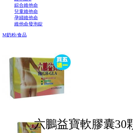
綜合維他命
兒童維他命
孕婦維他命
維他命發泡錠
M奶粉/食品
六鵬益寶軟膠囊30