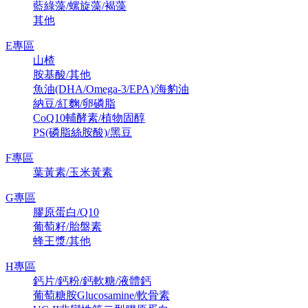
藍綠藻/螺旋藻/褐藻
其他
E專區
山楂
胺基酸/其他
魚油(DHA/Omega-3/EPA)/海豹油
納豆/紅麴/卵磷脂
CoQ10輔酵素/植物固醇
PS(磷脂絲胺酸)/黑豆
F專區
葉黃素/玉米黃素
G專區
膠原蛋白/Q10
葡萄籽/胎盤素
蜂王漿/其他
H專區
鈣片/鈣粉/鈣軟糖/液體鈣
葡萄糖胺Glucosamine/軟骨素