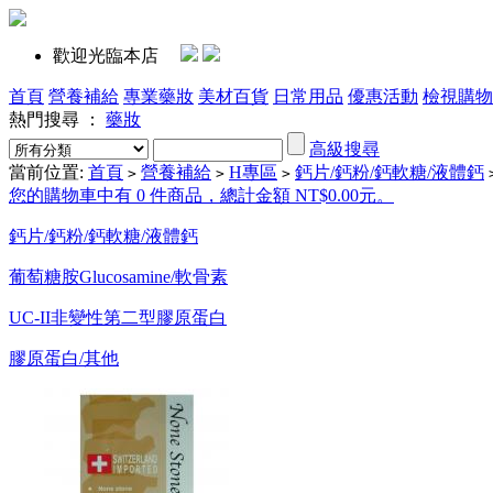
歡迎光臨本店
首頁
營養補給
專業藥妝
美材百貨
日常用品
優惠活動
檢視購物
熱門搜尋 ：
藥妝
高級搜尋
當前位置:
首頁
營養補給
H專區
鈣片/鈣粉/鈣軟糖/液體鈣
>
>
>
您的購物車中有 0 件商品，總計金額 NT$0.00元。
鈣片/鈣粉/鈣軟糖/液體鈣
葡萄糖胺Glucosamine/軟骨素
UC-II非變性第二型膠原蛋白
膠原蛋白/其他